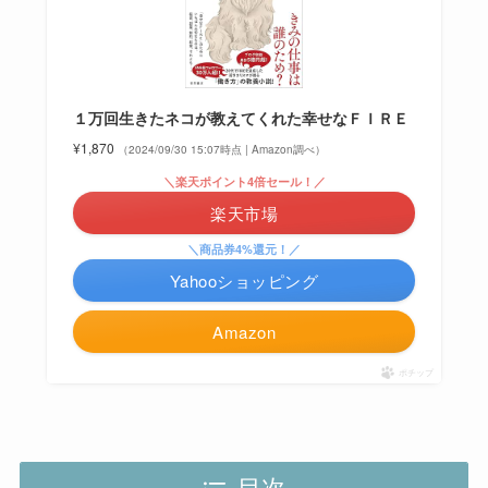
１万回生きたネコが教えてくれた幸せなＦＩＲＥ
¥1,870
（2024/09/30 15:07時点 | Amazon調べ）
＼楽天ポイント4倍セール！／
楽天市場
＼商品券4%還元！／
Yahooショッピング
Amazon
ポチップ
目次